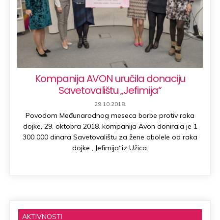
Kompanija AVON uručila donaciju
Savetovalištu „Jefimija“
PUBLISHED
29.10.2018.
DATE:
Povodom Međunarodnog meseca borbe protiv raka
dojke, 29. oktobra 2018. kompanija Avon donirala je 1
300 000 dinara Savetovalištu za žene obolele od raka
dojke „Jefimija“iz Užica.
AKTIVNOSTI