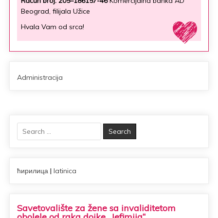
Račun broj: 205–186157-46
Komercijalna banka AD
Beograd, filijala Užice
Hvala Vam od srca!
Administracija
Search
for:
ћирилица
|
latinica
Savetovalište za žene sa invaliditetom
obolele od raka dojke „Jefimija“