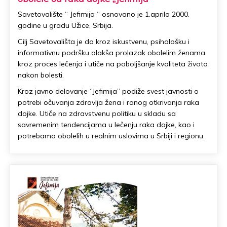
Savetovalište “ Jefimija “ osnovano je 1.aprila 2000.
godine u gradu Užice, Srbija.
Cilj Savetovališta je da kroz iskustvenu, psihološku i
informativnu podršku olakša prolazak obolelim ženama
kroz proces lečenja i utiče na poboljšanje kvaliteta života
nakon bolesti.
Kroz javno delovanje ‘’Jefimija’’ podiže svest javnosti o
potrebi očuvanja zdravlja žena i ranog otkrivanja raka
dojke. Utiče na zdravstvenu politiku u skladu sa
savremenim tendencijama u lečenju raka dojke, kao i
potrebama obolelih u realnim uslovima u Srbiji i regionu.