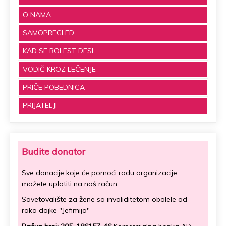
O NAMA
SAMOPREGLED
KAD SE BOLEST DESI
VODIČ KROZ LEČENJE
PRIČE POBEDNICA
PRIJATELJI
Budite donator
Sve donacije koje će pomoći radu organizacije
možete uplatiti na naš račun:
Savetovalište za žene sa invaliditetom obolele od
raka dojke "Jefimija"