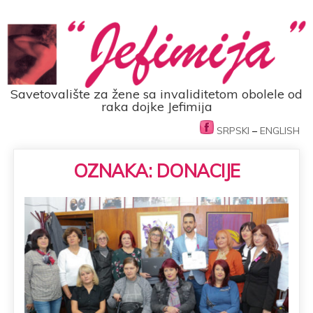
Savetovalište za žene sa invaliditetom obolele od
raka dojke Jefimija
SRPSKI
–
ENGLISH
OZNAKA:
DONACIJE