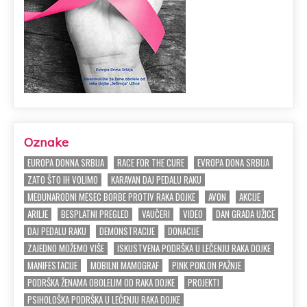
Oznake
EUROPA DONNA SRBIJA
RACE FOR THE CURE
EVROPA DONA SRBIJA
ZATO ŠTO IH VOLIMO
KARAVAN DAJ PEDALU RAKU
MEĐUNARODNI MESEC BORBE PROTIV RAKA DOJKE
AVON
AKCIJE
ARILJE
BESPLATNI PREGLED
VAUČERI
VIDEO
DAN GRADA UŽICE
DAJ PEDALU RAKU
DEMONSTRACIJE
DONACIJE
ZAJEDNO MOŽEMO VIŠE
ISKUSTVENA PODRŠKA U LEČENJU RAKA DOJKE
MANIFESTACIJE
MOBILNI MAMOGRAF
PINK POKLON PAŽNJE
PODRŠKA ŽENAMA OBOLELIM OD RAKA DOJKE
PROJEKTI
PSIHOLOŠKA PODRŠKA U LEČENJU RAKA DOJKE