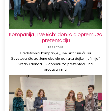
Kompanija „Live Rich“ donirala opremu za
prezentaciju
PUBLISHED
18.11.2018.
DATE:
Predstavnici kompanije „Live Rich“ uručili su
Savetovalištu za žene obolele od raka dojke „Jefimija“
vrednu donaciju – opremu za prezentaciju na
predavanjima.