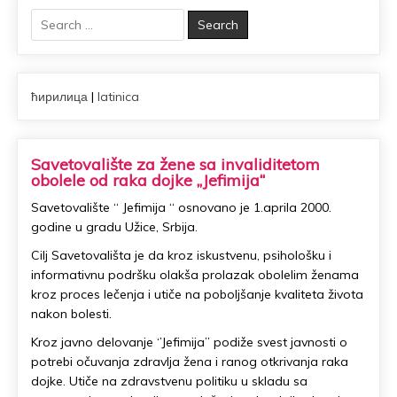
Search
for:
ћирилица
|
latinica
Savetovalište za žene sa invaliditetom
obolele od raka dojke „Jefimija“
Savetovalište “ Jefimija “ osnovano je 1.aprila 2000.
godine u gradu Užice, Srbija.
Cilj Savetovališta je da kroz iskustvenu, psihološku i
informativnu podršku olakša prolazak obolelim ženama
kroz proces lečenja i utiče na poboljšanje kvaliteta života
nakon bolesti.
Kroz javno delovanje ‘’Jefimija’’ podiže svest javnosti o
potrebi očuvanja zdravlja žena i ranog otkrivanja raka
dojke. Utiče na zdravstvenu politiku u skladu sa