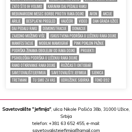
ZATO ŠTO IH VOLIMO
KARAVAN DAJ PEDALU RAKU
MEĐUNARODNI MESEC BORBE PROTIV RAKA DOJKE
AVON
AKCIJE
ARILJE
BESPLATNI PREGLED
VAUČERI
VIDEO
DAN GRADA UŽICE
DAJ PEDALU RAKU
DEMONSTRACIJE
DONACIJE
ZAJEDNO MOŽEMO VIŠE
ISKUSTVENA PODRŠKA U LEČENJU RAKA DOJKE
MANIFESTACIJE
MOBILNI MAMOGRAF
PINK POKLON PAŽNJE
PODRŠKA ŽENAMA OBOLELIM OD RAKA DOJKE
PROJEKTI
PSIHOLOŠKA PODRŠKA U LEČENJU RAKA DOJKE
RANO OTKRIVANJE RAKA DOJKE
RUŽIČASTI OKTOBAR
SAVETOVALIŠTEJEFIMIJA
SAVETOVALIŠTE JEFIMIJA
SJENICA
TRETMANI
TU SMO ZA VAS
UDRUŽENJE SIBIRKA
FOND B92
Savetovalište "Jefimija"
, ulica Nikole Pašića 38b, 31000 Užice,
Srbija
telefon: +381 63 652 455, e-mail:
savetovalistejefimija@gmail.com