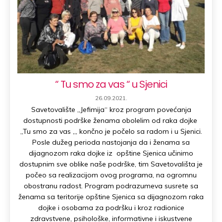
“ Tu smo za vas “ u Sjenici
PUBLISHED
26.09.2021.
DATE:
Savetovalište „Jefimija“ kroz program povećanja
dostupnosti podrške ženama obolelim od raka dojke
„Tu smo za vas „, končno je počelo sa radom i u Sjenici.
Posle dužeg perioda nastojanja da i ženama sa
dijagnozom raka dojke iz opštine Sjenica učinimo
dostupnim sve oblike naše podrške, tim Savetovališta je
počeo sa realizacijom ovog programa, na ogromnu
obostranu radost. Program podrazumeva susrete sa
ženama sa teritorije opštine Sjenica sa dijagnozom raka
dojke i osobama za podršku i kroz radionice
zdravstvene, psihološke, informativne i iskustvene