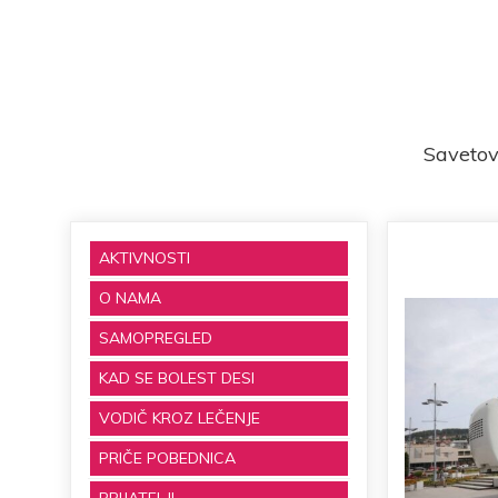
Savetov
AKTIVNOSTI
O NAMA
SAMOPREGLED
KAD SE BOLEST DESI
VODIČ KROZ LEČENJE
PRIČE POBEDNICA