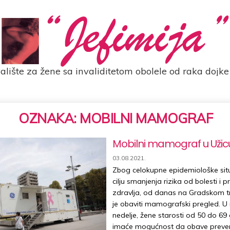
alište za žene sa invaliditetom obolele od raka dojke 
OZNAKA:
MOBILNI MAMOGRAF
Mobilni mamograf u Užic
PUBLISHED
03.08.2021.
DATE:
Zbog celokupne epidemiološke situ
cilju smanjenja rizika od bolesti i 
zdravlja, od danas na Gradskom 
je obaviti mamografski pregled. U 
nedelje, žene starosti od 50 do 69
imaće mogućnost da obave preven