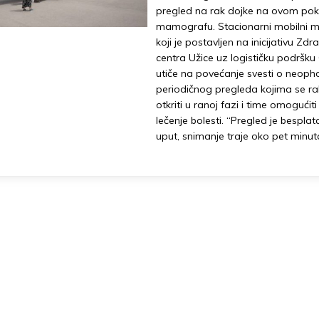
pregled na rak dojke na ovom po
mamografu. Stacionarni mobilni 
koji je postavljen na inicijativu Zd
centra Užice uz logističku podršku
utiče na povećanje svesti o neoph
periodičnog pregleda kojima se r
otkriti u ranoj fazi i time omogućit
lečenje bolesti. “Pregled je besplat
uput, snimanje traje oko pet minu