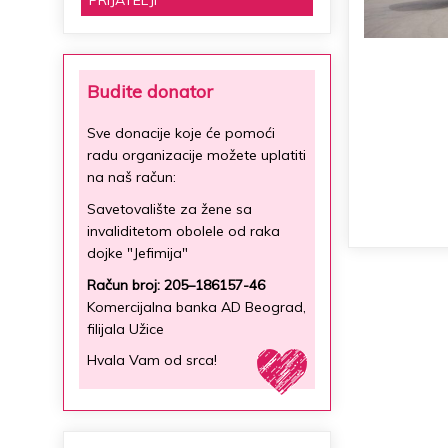
PRIJATELJI
Budite donator
Sve donacije koje će pomoći
radu organizacije možete uplatiti
na naš račun:
Savetovalište za žene sa
invaliditetom obolele od raka
dojke "Jefimija"
Račun broj: 205–186157-46
Komercijalna banka AD Beograd,
filijala Užice
Hvala Vam od srca!