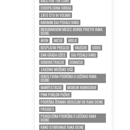
RACE FOR THE CURE
EVROPA DONA SRBIJA
ZATO ŠTO IH VOLIMO
KARAVAN DAJ PEDALU RAKU
MEĐUNARODNI MESEC BORBE PROTIV RAKA
DOJKE
AVON
AKCIJE
ARILJE
BESPLATNI PREGLED
VAUČERI
VIDEO
DAN GRADA UŽICE
DAJ PEDALU RAKU
DEMONSTRACIJE
DONACIJE
ZAJEDNO MOŽEMO VIŠE
ISKUSTVENA PODRŠKA U LEČENJU RAKA
DOJKE
MANIFESTACIJE
MOBILNI MAMOGRAF
PINK POKLON PAŽNJE
PODRŠKA ŽENAMA OBOLELIM OD RAKA DOJKE
PROJEKTI
PSIHOLOŠKA PODRŠKA U LEČENJU RAKA
DOJKE
RANO OTKRIVANJE RAKA DOJKE